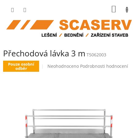
Přejít
NÁKUP
na
obsah
KOŠÍK
Přechodová lávka 3 m
T5062003
Pouze osobní
Průměrné
Neohodnoceno
Podrobnosti hodnocení
odběr
hodnocení
produktu
je
0,0
z
5
hvězdiček.