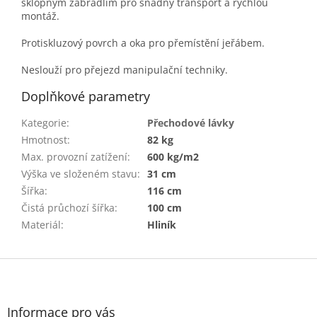
sklopným zábradlím pro snadný transport a rychlou
montáž.
Protiskluzový povrch a oka pro přemístění jeřábem.
Neslouží pro přejezd manipulační techniky.
Doplňkové parametry
Kategorie
:
Přechodové lávky
Hmotnost
:
82 kg
Max. provozní zatížení
:
600 kg/m2
Výška ve složeném stavu
:
31 cm
Šířka
:
116 cm
Čistá průchozí šířka
:
100 cm
Materiál
:
Hliník
Z
á
p
a
Informace pro vás