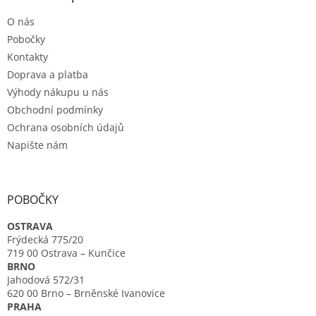
t
O nás
í
Pobočky
Kontakty
Doprava a platba
Výhody nákupu u nás
Obchodní podmínky
Ochrana osobních údajů
Napište nám
POBOČKY
OSTRAVA
Frýdecká 775/20
719 00 Ostrava – Kunčice
BRNO
Jahodová 572/31
620 00 Brno – Brněnské Ivanovice
PRAHA