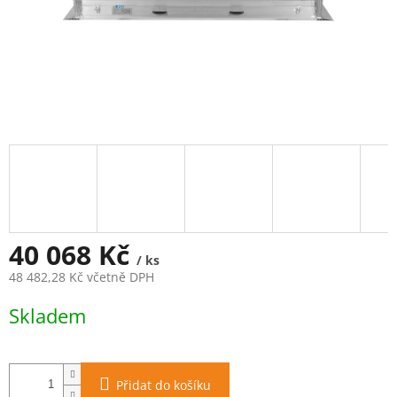
40 068 Kč
/ ks
48 482,28 Kč včetně DPH
Měrná
Skladem
cena:
Přidat do košíku