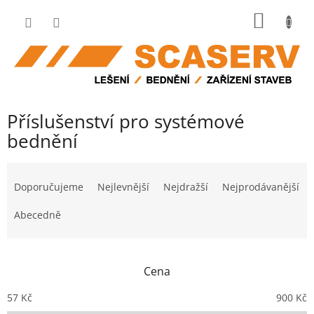
Přejít
NÁKUP
na
obsah
KOŠÍK
Příslušenství pro systémové
bednění
Ř
a
Doporučujeme
Nejlevnější
Nejdražší
Nejprodávanější
z
e
Abecedně
n
í
p
Cena
r
o
57
Kč
900
Kč
d