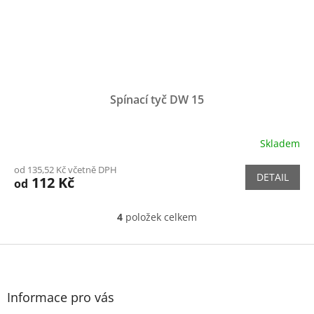
Spínací tyč DW 15
Skladem
Průměrné
hodnocení
od 135,52 Kč včetně DPH
produktu
DETAIL
112 Kč
od
je
5,0
z
4
položek celkem
O
5
v
hvězdiček.
l
Z
á
á
d
p
a
a
Informace pro vás
c
t