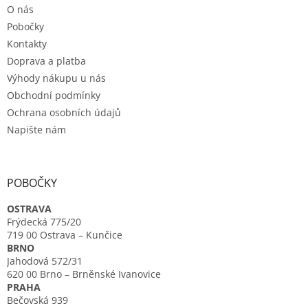
í
O nás
í
p
r
Pobočky
v
Kontakty
k
Doprava a platba
y
Výhody nákupu u nás
v
ý
Obchodní podmínky
p
Ochrana osobních údajů
i
Napište nám
s
u
POBOČKY
OSTRAVA
Frýdecká 775/20
719 00 Ostrava – Kunčice
BRNO
Jahodová 572/31
620 00 Brno – Brněnské Ivanovice
PRAHA
Bečovská 939