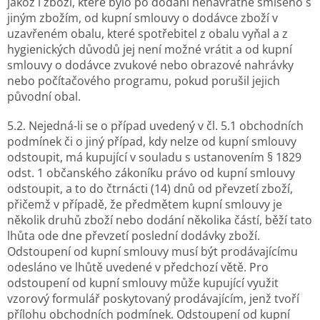
jakož i zboží, které bylo po dodání nenávratně smíseno s
jiným zbožím, od kupní smlouvy o dodávce zboží v
uzavřeném obalu, které spotřebitel z obalu vyňal a z
hygienických důvodů jej není možné vrátit a od kupní
smlouvy o dodávce zvukové nebo obrazové nahrávky
nebo počítačového programu, pokud porušil jejich
původní obal.
5.2. Nejedná-li se o případ uvedený v čl. 5.1 obchodních
podmínek či o jiný případ, kdy nelze od kupní smlouvy
odstoupit, má kupující v souladu s ustanovením § 1829
odst. 1 občanského zákoníku právo od kupní smlouvy
odstoupit, a to do čtrnácti (14) dnů od převzetí zboží,
přičemž v případě, že předmětem kupní smlouvy je
několik druhů zboží nebo dodání několika částí, běží tato
lhůta ode dne převzetí poslední dodávky zboží.
Odstoupení od kupní smlouvy musí být prodávajícímu
odesláno ve lhůtě uvedené v předchozí větě. Pro
odstoupení od kupní smlouvy může kupující využit
vzorový formulář poskytovaný prodávajícím, jenž tvoří
přílohu obchodních podmínek. Odstoupení od kupní