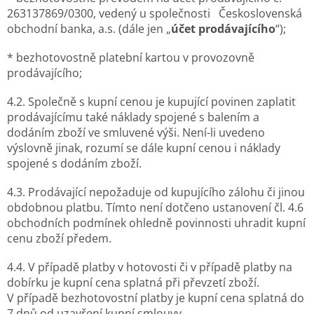
263137869/0300, vedený u společnosti Československá
obchodní banka, a.s. (dále jen „
účet prodávajícího
“);
* bezhotovostně platební kartou v provozovně
prodávajícího;
4.2. Společně s kupní cenou je kupující povinen zaplatit
prodávajícímu také náklady spojené s balením a
dodáním zboží ve smluvené výši. Není-li uvedeno
výslovně jinak, rozumí se dále kupní cenou i náklady
spojené s dodáním zboží.
4.3. Prodávající nepožaduje od kupujícího zálohu či jinou
obdobnou platbu. Tímto není dotčeno ustanovení čl. 4.6
obchodních podmínek ohledně povinnosti uhradit kupní
cenu zboží předem.
4.4. V případě platby v hotovosti či v případě platby na
dobírku je kupní cena splatná při převzetí zboží.
V případě bezhotovostní platby je kupní cena splatná do
7 dnů od uzavření kupní smlouvy.