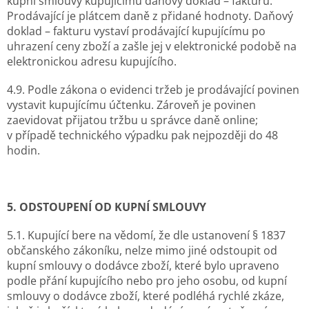
kupní smlouvy kupujícímu daňový doklad – fakturu.
Prodávající je plátcem daně z přidané hodnoty. Daňový
doklad – fakturu vystaví prodávající kupujícímu po
uhrazení ceny zboží a zašle jej v elektronické podobě na
elektronickou adresu kupujícího.
4.9. Podle zákona o evidenci tržeb je prodávající povinen
vystavit kupujícímu účtenku. Zároveň je povinen
zaevidovat přijatou tržbu u správce daně online;
v případě technického výpadku pak nejpozději do 48
hodin.
5. O
DSTOUPENÍ OD KUPNÍ SMLOUVY
5.1. Kupující bere na vědomí, že dle ustanovení § 1837
občanského zákoníku, nelze mimo jiné odstoupit od
kupní smlouvy o dodávce zboží, které bylo upraveno
podle přání kupujícího nebo pro jeho osobu, od kupní
smlouvy o dodávce zboží, které podléhá rychlé zkáze,