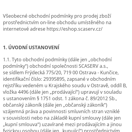
Všeobecné obchodní podmínky pro prodej zboží
prostřednictvím on-line obchodu umístěného na
internetové adrese https://eshop.scaserv.cz/
1. ÚVODNÍ USTANOVENÍ
1.1. Tyto obchodní podmínky (dále jen „obchodní
podmínky“) obchodní společnosti SCASERV a.s.,
se sídlem Frýdecká 775/20, 719 00 Ostrava - Kunčice,
identifikační číslo: 29395895, zapsané v obchodním
rejstříku vedeném u Krajského soudu v Ostravě, oddíl B,
vložka 4496 (dále jen „prodávající“) upravují v souladu
s ustanovením § 1751 odst. 1 zákona č. 89/2012 Sb.,
občanský zákoník (dále jen „občanský zákoník“)
vzájemná práva a povinnosti smluvních stran vzniklé
v souvislosti nebo na základě kupní smlouvy (dále jen
„kupní smlouva“) uzavírané mezi prodávajícím a jinou
fyzickou osobou (dále jen „kupující“) prostřednictvím