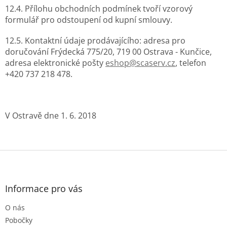
12.4. Přílohu obchodních podmínek tvoří vzorový
formulář pro odstoupení od kupní smlouvy.
12.5. Kontaktní údaje prodávajícího: adresa pro
doručování Frýdecká 775/20, 719 00 Ostrava - Kunčice,
adresa elektronické pošty
eshop@scaserv.cz
, telefon
+420 737 218 478.
V Ostravě dne 1. 6. 2018
Z
á
p
a
Informace pro vás
t
O nás
í
Pobočky