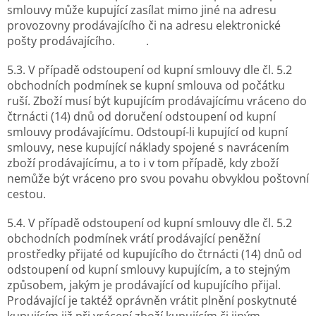
smlouvy může kupující zasílat mimo jiné na adresu
provozovny prodávajícího či na adresu elektronické
pošty prodávajícího. .
5.3. V případě odstoupení od kupní smlouvy dle čl. 5.2
obchodních podmínek se kupní smlouva od počátku
ruší. Zboží musí být kupujícím prodávajícímu vráceno do
čtrnácti (14) dnů od doručení odstoupení od kupní
smlouvy prodávajícímu. Odstoupí-li kupující od kupní
smlouvy, nese kupující náklady spojené s navrácením
zboží prodávajícímu, a to i v tom případě, kdy zboží
nemůže být vráceno pro svou povahu obvyklou poštovní
cestou.
5.4. V případě odstoupení od kupní smlouvy dle čl. 5.2
obchodních podmínek vrátí prodávající peněžní
prostředky přijaté od kupujícího do čtrnácti (14) dnů od
odstoupení od kupní smlouvy kupujícím, a to stejným
způsobem, jakým je prodávající od kupujícího přijal.
Prodávající je taktéž oprávněn vrátit plnění poskytnuté
kupujícím již při vrácení zboží kupujícím či jiným