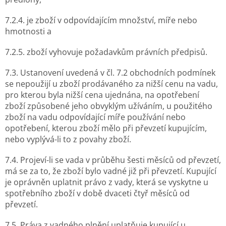
7.2.4. je zboží v odpovídajícím množství, míře nebo
hmotnosti a
7.2.5. zboží vyhovuje požadavkům právních předpisů.
7.3. Ustanovení uvedená v čl. 7.2 obchodních podmínek
se nepoužijí u zboží prodávaného za nižší cenu na vadu,
pro kterou byla nižší cena ujednána, na opotřebení
zboží způsobené jeho obvyklým užíváním, u použitého
zboží na vadu odpovídající míře používání nebo
opotřebení, kterou zboží mělo při převzetí kupujícím,
nebo vyplývá-li to z povahy zboží.
7.4. Projeví-li se vada v průběhu šesti měsíců od převzetí,
má se za to, že zboží bylo vadné již při převzetí. Kupující
je oprávněn uplatnit právo z vady, která se vyskytne u
spotřebního zboží v době dvaceti čtyř měsíců od
převzetí.
7.5. Práva z vadného plnění uplatňuje kupující u