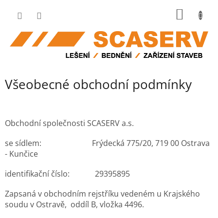
Přejít
NÁKUP
na
obsah
KOŠÍK
Všeobecné obchodní podmínky
Obchodní společnosti SCASERV a.s.
se sídlem: Frýdecká 775/20, 719 00 Ostrava
- Kunčice
identifikační číslo: 29395895
Zapsaná v obchodním rejstříku vedeném u Krajského
soudu v Ostravě, oddíl B, vložka 4496.