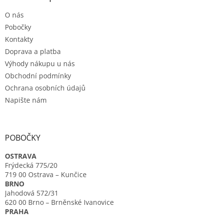
t
O nás
í
Pobočky
Kontakty
Doprava a platba
Výhody nákupu u nás
Obchodní podmínky
Ochrana osobních údajů
Napište nám
POBOČKY
OSTRAVA
Frýdecká 775/20
719 00 Ostrava – Kunčice
BRNO
Jahodová 572/31
620 00 Brno – Brněnské Ivanovice
PRAHA