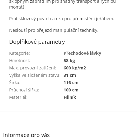
sklopným zábradlím pro snadný transport a rychlou
montáž.
Protiskluzový povrch a oka pro přemístění jeřábem.
Neslouží pro přejezd manipulační techniky.
Doplňkové parametry
Kategorie
:
Přechodové lávky
Hmotnost
:
58 kg
Max. provozní zatížení
:
600 kg/m2
Výška ve složeném stavu
:
31 cm
Šířka
:
116 cm
Průchozí šířka
:
100 cm
Materiál
:
Hliník
Z
á
p
a
Informace pro vás