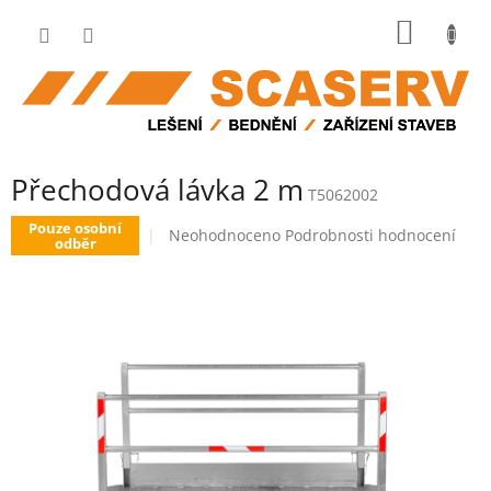
Přejít
NÁKUP
na
obsah
KOŠÍK
Přechodová lávka 2 m
T5062002
Pouze osobní
Průměrné
Neohodnoceno
Podrobnosti hodnocení
odběr
hodnocení
produktu
je
0,0
z
5
hvězdiček.