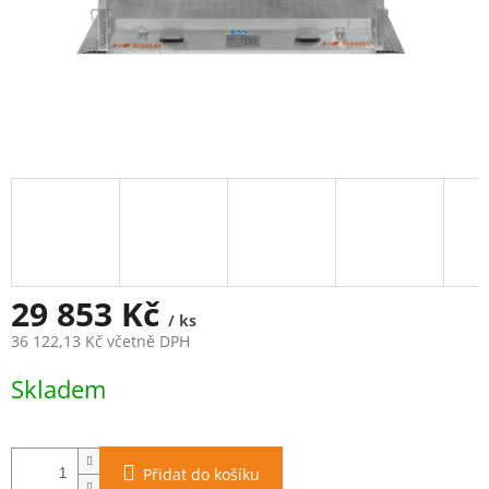
29 853 Kč
/ ks
36 122,13 Kč včetně DPH
Měrná
Skladem
cena:
Přidat do košíku