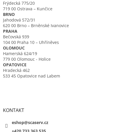
Frýdecká 775/20
719 00 Ostrava – Kunčice
BRNO
Jahodová 572/31
620 00 Brno – Brněnské Ivanovice
PRAHA
Bečovská 939
104 00 Praha 10 – Uhříněves
OLOMOUC
Hamerská 624/19
779 00 Olomouc - Holice
OPATOVICE
Hradecká 462
533 45 Opatovice nad Labem
KONTAKT
eshop@scaserv.cz
+420 733 363 535