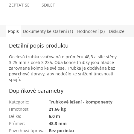
ZEPTAT SE
SDÍLET
Popis
Dokumenty ke stažení (1)
Hodnocení (2)
Diskuze
Detailní popis produktu
Ocelová trubka svařovaná o průměru 48,3 a síle stěny
3,25 mm z oceli S 235. Oba konce trubky jsou hladce
zarovnané kolmo ke své ose. Trubka je dodávána bez
povrchové úpravy, aby nedošlo ke snížení únosnosti
spojů.
Doplňkové parametry
Kategorie
:
Trubkové lešení - komponenty
Hmotnost
:
21.66 kg
Délka
:
6,0 m
Průměr
:
48,3 mm
Povrchová úprava
:
Bez pozinku