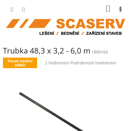
Přejít
NÁKUP
na
obsah
KOŠÍK
Trubka 48,3 x 3,2 - 6,0 m
1800160
Pouze osobní
Průměrné
2 hodnocení
Podrobnosti hodnocení
odběr
hodnocení
produktu
je
5,0
z
5
hvězdiček.