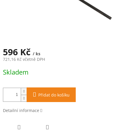
596 Kč
/ ks
721,16 Kč včetně DPH
Měrná
Skladem
cena:
Přidat do košíku
Detailní informace