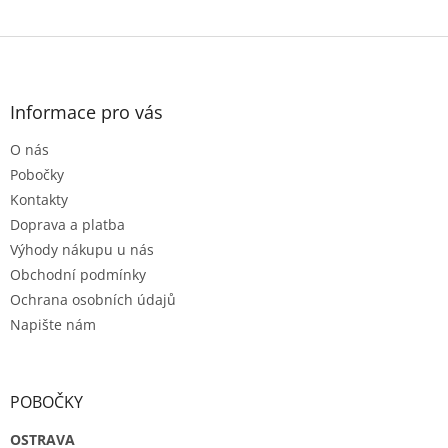
Z
á
p
a
Informace pro vás
t
O nás
í
Pobočky
Kontakty
Doprava a platba
Výhody nákupu u nás
Obchodní podmínky
Ochrana osobních údajů
Napište nám
POBOČKY
OSTRAVA