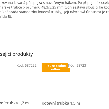
nkovaná kovaná půlspojka s navařeným hákem. Po připojení k ocel
nářské trubce o průměru 48,3/3,25 mm tvoří sestavu sloužící ke kot
ní (náhrada standardní kotevní trubky). Její návrhová únosnost je r
třída B).
sející produkty
Kód:
587232
Kód:
587231
Pouze osobní
odběr
ní trubka 1,2 m
Kotevní trubka 1,5 m