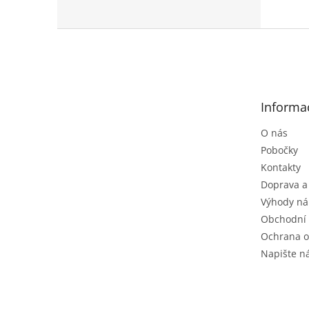
Z
á
p
a
t
Informa
í
O nás
Pobočky
Kontakty
Doprava a
Výhody ná
Obchodní
Ochrana o
Napište 