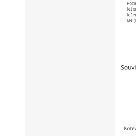
Pozi
leše
leše
kN (
Souvi
Kotev