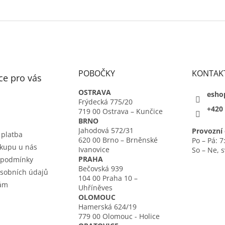
POBOČKY
KONTAK
ce pro vás
OSTRAVA
esho
Frýdecká 775/20
+420 
719 00 Ostrava – Kunčice
BRNO
Jahodová 572/31
Provozní 
 platba
620 00 Brno – Brněnské
Po – Pá: 7
kupu u nás
Ivanovice
So – Ne, 
PRAHA
 podmínky
Bečovská 939
sobních údajů
104 00 Praha 10 –
nám
Uhříněves
OLOMOUC
Hamerská 624/19
779 00 Olomouc - Holice