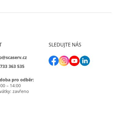
T
SLEDUJTE NÁS
p@scaserv.cz
733 363 535
doba pro odběr:
:00 – 14:00
svátky: zavřeno