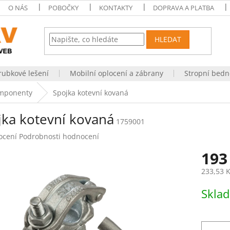
O NÁS
POBOČKY
KONTAKTY
DOPRAVA A PLATBA
HLEDAT
rubkové lešení
Mobilní oplocení a zábrany
Stropní bedn
omponenty
Spojka kotevní kovaná
jka kotevní kovaná
1759001
né
ocení
Podrobnosti hodnocení
ení
193
tu
233,53 
Měrná
Skla
cena:
ek.