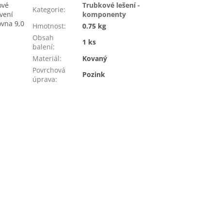
ové
Trubkové lešení -
Kategorie
:
vení
komponenty
ovna 9,0
Hmotnost
:
0.75 kg
Obsah
1 ks
balení
:
Materiál
:
Kovaný
Povrchová
Pozink
úprava
: