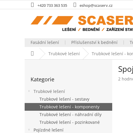
Přejít
+420 733 363 535
eshop@scaserv.cz
na
obsah
Fasádní lešení
Příslušenství k bednění
T
Domů
Trubkové lešení
Trubkové lešení - k
P
Spo
o
Přeskočit
s
Kategorie
Průměr
2 hodn
kategorie
t
hodnoc
r
produk
Trubkové lešení
a
je
Trubkové lešení - sestavy
n
5,0
Trubkové lešení - komponenty
z
n
5
í
Trubkové lešení - náhradní díly
hvězdič
p
Trubkové lešení - pozinkované
a
Pojízdné lešení