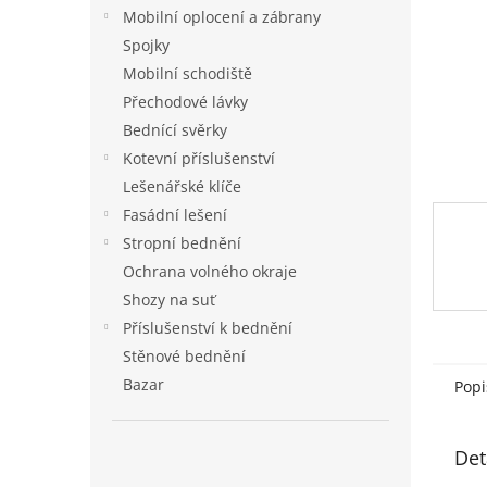
n
Mobilní oplocení a zábrany
e
Spojky
l
Mobilní schodiště
Přechodové lávky
Bednící svěrky
Kotevní příslušenství
Lešenářské klíče
Fasádní lešení
Stropní bednění
Ochrana volného okraje
Shozy na suť
Příslušenství k bednění
Stěnové bednění
Bazar
Popi
Det