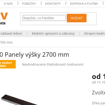
O NÁS
POBOČKY
KONTAKTY
DOPRAVA A PLATBA
HLEDAT
rubkové lešení
Mobilní oplocení a zábrany
Stropní bedn
 2700 mm
0 Panely výšky 2700 mm
e osobní
Průměrné
Neohodnoceno
Podrobnosti hodnocení
dběr
hodnocení
produktu
od
je
0,0
od
15 10
z
Měrná
5
Zvolt
cena:
hvězdiček.
Šířka pa