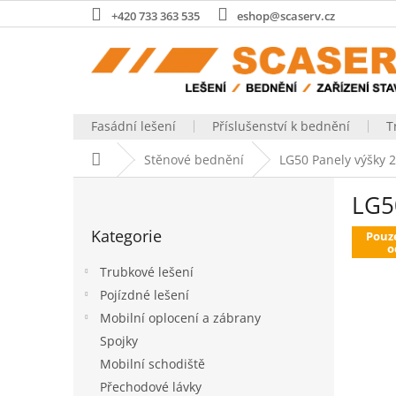
Přejít
+420 733 363 535
eshop@scaserv.cz
na
obsah
Fasádní lešení
Příslušenství k bednění
T
Domů
Stěnové bednění
LG50 Panely výšky
P
LG5
o
Přeskočit
s
Kategorie
kategorie
Pouz
t
o
r
Trubkové lešení
a
Pojízdné lešení
n
Mobilní oplocení a zábrany
n
í
Spojky
p
Mobilní schodiště
a
Přechodové lávky