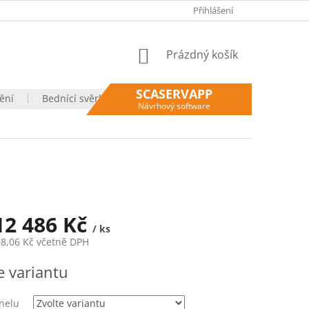
VÝHODY NÁKUPU U NÁS
OBCHODNÍ PODMÍNKY
Přihlášení
OCHRANA O
NÁKUPNÍ
Prázdný košík
KOŠÍK
SCASERVAPP
ění
Bednící svěrky
Moje objednávka
Návrhový software
12 486 Kč
/ ks
8,06 Kč
včetně DPH
e variantu
nelu