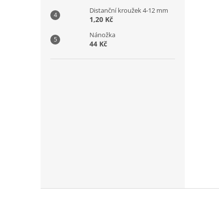
Distanční kroužek 4-12 mm
1,20 Kč
Nánožka
44 Kč
Z
á
p