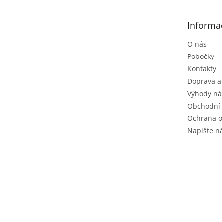
a
t
Informa
í
O nás
Pobočky
Kontakty
Doprava a
Výhody ná
Obchodní
Ochrana o
Napište 