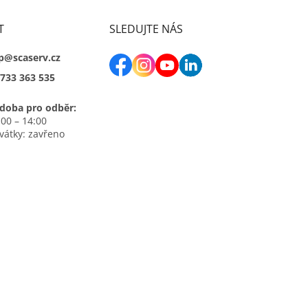
T
SLEDUJTE NÁS
p@scaserv.cz
733 363 535
doba pro odběr:
:00 – 14:00
svátky: zavřeno