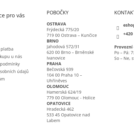
POBOČKY
KONTAK
ce pro vás
OSTRAVA
esho
Frýdecká 775/20
+420 
719 00 Ostrava – Kunčice
BRNO
Jahodová 572/31
Provozní 
 platba
620 00 Brno – Brněnské
Po – Pá: 7
kupu u nás
Ivanovice
So – Ne, 
PRAHA
 podmínky
Bečovská 939
sobních údajů
104 00 Praha 10 –
nám
Uhříněves
OLOMOUC
Hamerská 624/19
779 00 Olomouc - Holice
OPATOVICE
Hradecká 462
533 45 Opatovice nad
Labem