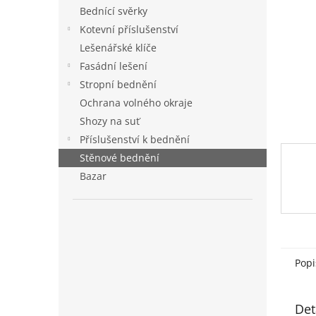
n
Bednící svěrky
e
Kotevní příslušenství
l
Lešenářské klíče
Fasádní lešení
Stropní bednění
Ochrana volného okraje
Shozy na suť
Příslušenství k bednění
Stěnové bednění
Bazar
Popi
Det