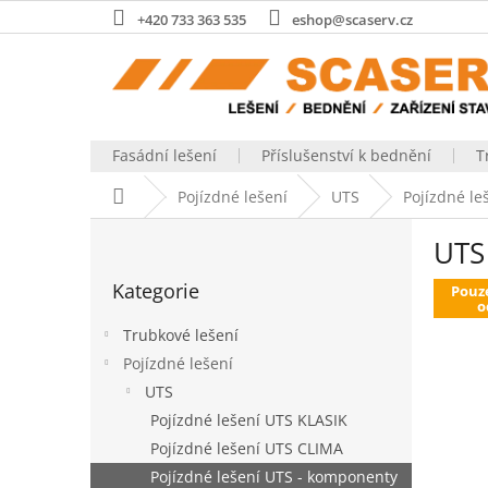
Přejít
+420 733 363 535
eshop@scaserv.cz
na
obsah
Fasádní lešení
Příslušenství k bednění
T
Domů
Pojízdné lešení
UTS
Pojízdné l
P
UTS
o
Přeskočit
s
Kategorie
kategorie
Pouz
t
o
r
Trubkové lešení
a
Pojízdné lešení
n
UTS
n
í
Pojízdné lešení UTS KLASIK
p
Pojízdné lešení UTS CLIMA
a
Pojízdné lešení UTS - komponenty