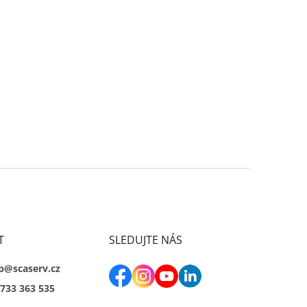
T
SLEDUJTE NÁS
p@scaserv.cz
733 363 535