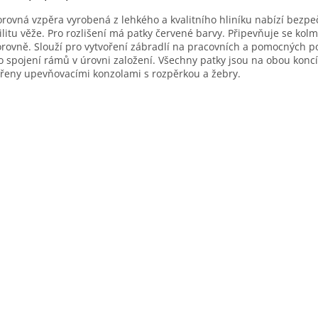
rovná vzpěra vyrobená z lehkého a kvalitního hliníku nabízí bezpe
ilitu věže. Pro rozlišení má patky červené barvy. Připevňuje se kol
rovně. Slouží pro vytvoření zábradlí na pracovních a pomocných 
o spojení rámů v úrovni založení. Všechny patky jsou na obou konc
řeny upevňovacími konzolami s rozpěrkou a žebry.