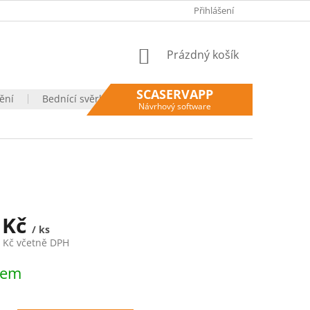
VÝHODY NÁKUPU U NÁS
OBCHODNÍ PODMÍNKY
Přihlášení
OCHRANA O
NÁKUPNÍ
Prázdný košík
KOŠÍK
SCASERVAPP
ění
Bednící svěrky
Moje objednávka
Návrhový software
 Kč
/ ks
3 Kč včetně DPH
dem