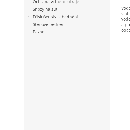
Ochrana volného okraje
Vodo
Shozy na suť
stab
Příslušenství k bednění
vodo
Stěnové bednění
a pr
opat
Bazar