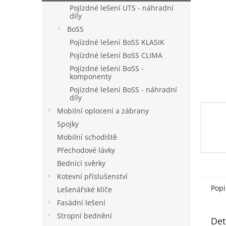
n
Pojízdné lešení UTS - náhradní
e
díly
l
BoSS
Pojízdné lešení BoSS KLASIK
Pojízdné lešení BoSS CLIMA
Pojízdné lešení BoSS -
komponenty
Pojízdné lešení BoSS - náhradní
díly
Mobilní oplocení a zábrany
Spojky
Mobilní schodiště
Přechodové lávky
Bednící svěrky
Kotevní příslušenství
Popi
Lešenářské klíče
Fasádní lešení
Stropní bednění
Det