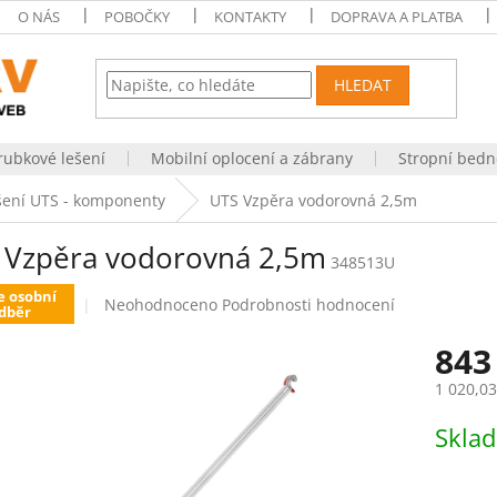
O NÁS
POBOČKY
KONTAKTY
DOPRAVA A PLATBA
HLEDAT
rubkové lešení
Mobilní oplocení a zábrany
Stropní bedn
ešení UTS - komponenty
UTS Vzpěra vodorovná 2,5m
 Vzpěra vodorovná 2,5m
348513U
e osobní
Průměrné
Neohodnoceno
Podrobnosti hodnocení
dběr
hodnocení
produktu
843
je
0,0
1 020,0
z
Měrná
5
Skla
cena:
hvězdiček.