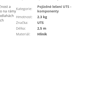
čnost a
Pojízdné lešení UTS -
Kategorie
:
mo na rámy
komponenty
podlahách
Hmotnost
:
2.3 kg
ích
Značka
:
UTS
Délka
:
2,5 m
Materiál
:
Hliník