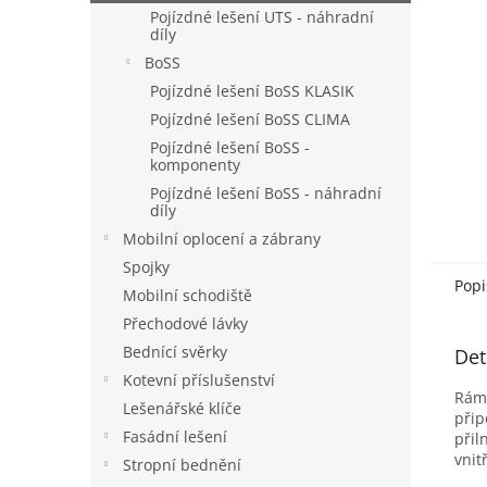
n
Pojízdné lešení UTS - náhradní
e
díly
l
BoSS
Pojízdné lešení BoSS KLASIK
Pojízdné lešení BoSS CLIMA
Pojízdné lešení BoSS -
komponenty
Pojízdné lešení BoSS - náhradní
díly
Mobilní oplocení a zábrany
Spojky
Popi
Mobilní schodiště
Přechodové lávky
Bednící svěrky
Det
Kotevní příslušenství
Rám 
Lešenářské klíče
přip
Fasádní lešení
přil
vnit
Stropní bednění