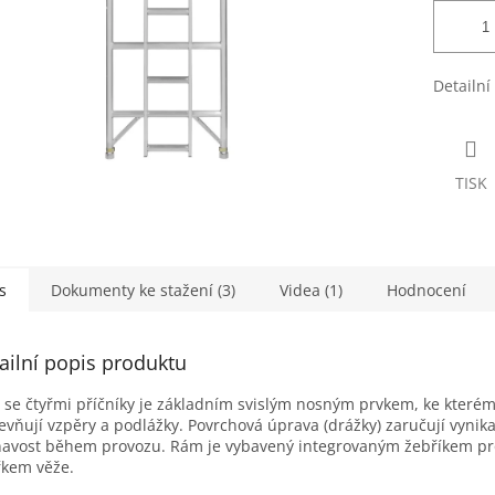
Detailní
TISK
s
Dokumenty ke stažení (3)
Videa (1)
Hodnocení
ailní popis produktu
se čtyřmi příčníky je základním svislým nosným prvkem, ke které
evňují vzpěry a podlážky. Povrchová úprava (drážky) zaručují vynika
navost během provozu. Rám je vybavený integrovaným žebříkem pr
řkem věže.