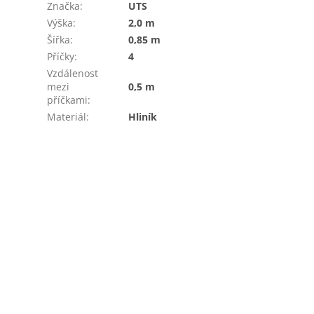
Značka
:
UTS
Výška
:
2,0 m
Šířka
:
0,85 m
Příčky
:
4
Vzdálenost
mezi
0,5 m
příčkami
:
Materiál
:
Hliník