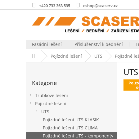
Přejít
+420 733 363 535
eshop@scaserv.cz
na
obsah
Fasádní lešení
Příslušenství k bednění
T
Domů
Pojízdné lešení
UTS
Pojízdné l
P
UTS
o
Přeskočit
s
Kategorie
kategorie
Pouz
t
o
r
Trubkové lešení
a
Pojízdné lešení
n
UTS
n
í
Pojízdné lešení UTS KLASIK
p
Pojízdné lešení UTS CLIMA
a
Pojízdné lešení UTS - komponenty