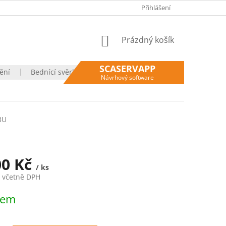
VÝHODY NÁKUPU U NÁS
OBCHODNÍ PODMÍNKY
Přihlášení
OCHRANA O
NÁKUPNÍ
Prázdný košík
KOŠÍK
SCASERVAPP
ění
Bednící svěrky
Moje objednávka
Návrhový software
3U
00 Kč
/ ks
č včetně DPH
dem