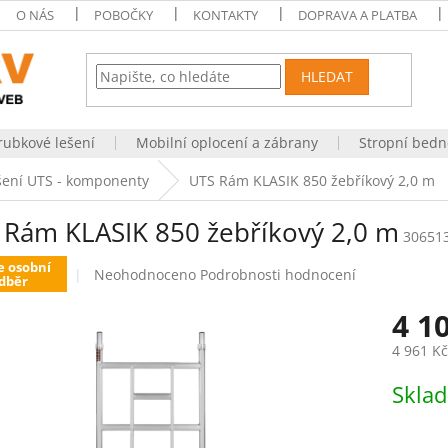
O NÁS
POBOČKY
KONTAKTY
DOPRAVA A PLATBA
HLEDAT
rubkové lešení
Mobilní oplocení a zábrany
Stropní bedn
ešení UTS - komponenty
UTS Rám KLASIK 850 žebříkový 2,0 m
 Rám KLASIK 850 žebříkový 2,0 m
30651
e osobní
Průměrné
Neohodnoceno
Podrobnosti hodnocení
dběr
hodnocení
produktu
4 1
je
0,0
4 961 K
z
Měrná
5
Skla
cena:
hvězdiček.