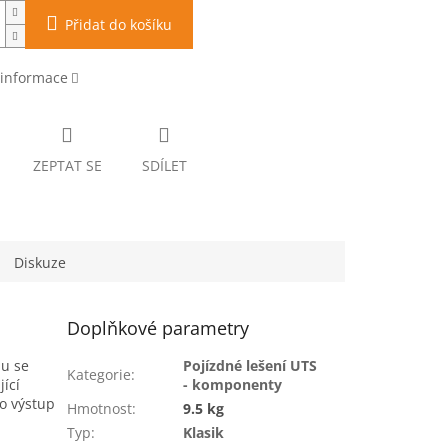
Přidat do košíku
 informace
ZEPTAT SE
SDÍLET
Diskuze
Doplňkové parametry
mu se
Pojízdné lešení UTS
Kategorie
:
jící
- komponenty
o výstup
Hmotnost
:
9.5 kg
Typ
:
Klasik