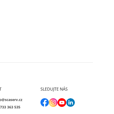
T
SLEDUJTE NÁS
p@scaserv.cz
733 363 535