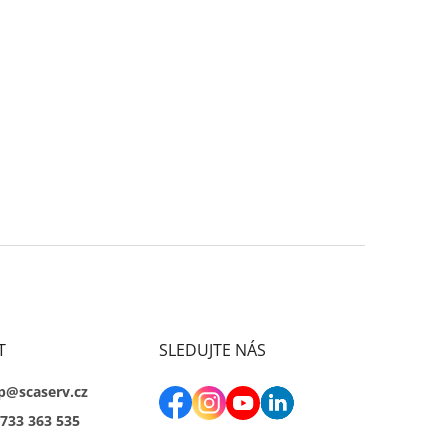
T
SLEDUJTE NÁS
p@scaserv.cz
733 363 535