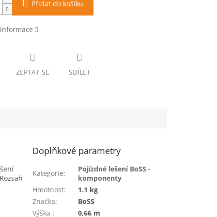
Přidat do košíku
 informace
ZEPTAT SE
SDÍLET
Doplňkové parametry
ýšení
Pojízdné lešení BoSS -
Kategorie
:
 Rozsah
komponenty
Hmotnost
:
1.1 kg
Značka
:
BoSS
Výška
:
0,66 m