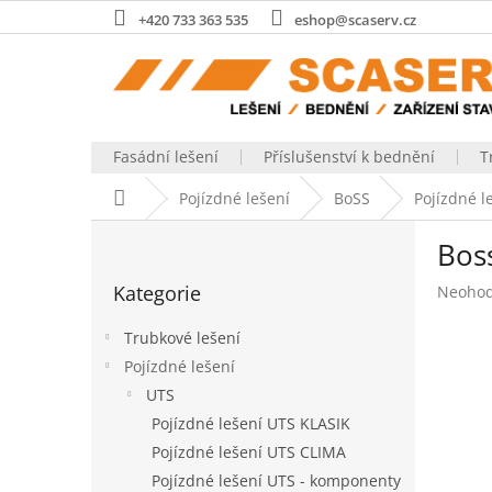
Přejít
+420 733 363 535
eshop@scaserv.cz
na
obsah
Fasádní lešení
Příslušenství k bednění
T
Domů
Pojízdné lešení
BoSS
Pojízdné l
P
Boss
o
Přeskočit
s
Kategorie
Průměr
Neoho
kategorie
t
hodnoc
r
produk
Trubkové lešení
a
je
Pojízdné lešení
n
0,0
UTS
z
n
5
í
Pojízdné lešení UTS KLASIK
hvězdič
p
Pojízdné lešení UTS CLIMA
a
Pojízdné lešení UTS - komponenty