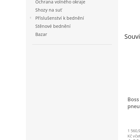
Ochrana volného okraje
Shozy na suť
Příslušenství k bednění
Stěnové bednění
Bazar
Souvi
Boss
pneu
1 560,
Kč vč