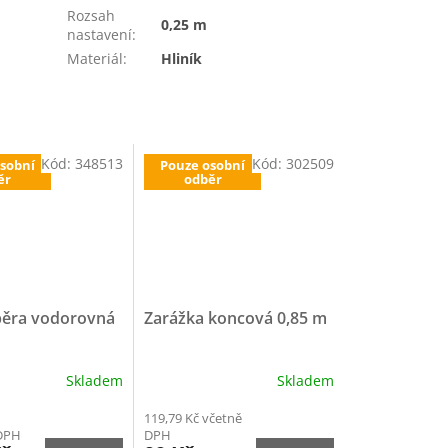
Rozsah
0,25 m
nastavení
:
Materiál
:
Hliník
Kód:
348513
Kód:
302509
sobní
Pouze osobní
ěr
odběr
pěra vodorovná
Zarážka koncová 0,85 m
Skladem
Skladem
119,79 Kč včetně
 DPH
DPH