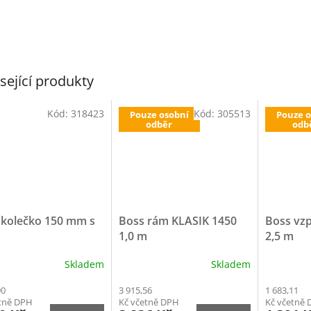
sející produkty
Kód:
318423
Kód:
305513
Pouze osobní
Pouze o
odběr
odb
 kolečko 150 mm s
Boss rám KLASIK 1450
Boss vz
1,0 m
2,5 m
Skladem
Skladem
90
3 915,56
1 683,11
etně DPH
Kč včetně DPH
Kč včetně