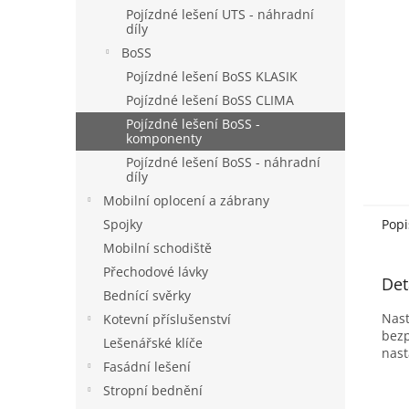
n
Pojízdné lešení UTS - náhradní
e
díly
l
BoSS
Pojízdné lešení BoSS KLASIK
Pojízdné lešení BoSS CLIMA
Pojízdné lešení BoSS -
komponenty
Pojízdné lešení BoSS - náhradní
díly
Mobilní oplocení a zábrany
Popi
Spojky
Mobilní schodiště
Přechodové lávky
Det
Bednící svěrky
Nast
Kotevní příslušenství
bezp
Lešenářské klíče
nast
Fasádní lešení
Stropní bednění