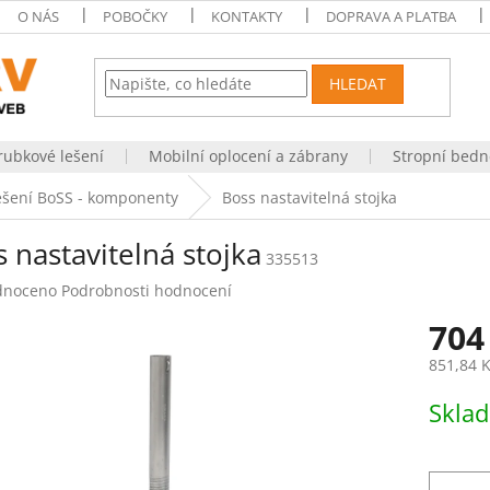
O NÁS
POBOČKY
KONTAKTY
DOPRAVA A PLATBA
HLEDAT
rubkové lešení
Mobilní oplocení a zábrany
Stropní bedn
ešení BoSS - komponenty
Boss nastavitelná stojka
 nastavitelná stojka
335513
né
dnoceno
Podrobnosti hodnocení
ení
704
tu
851,84 
Měrná
Skla
cena:
ek.