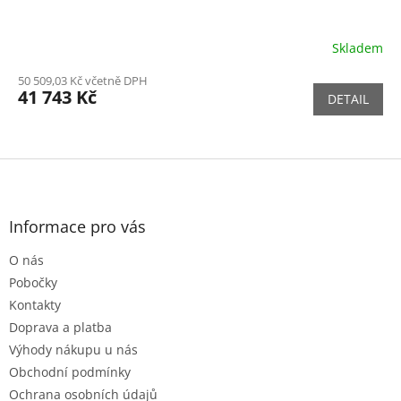
Skladem
50 509,03 Kč včetně DPH
41 743 Kč
DETAIL
Z
á
p
a
Informace pro vás
t
O nás
í
Pobočky
Kontakty
Doprava a platba
Výhody nákupu u nás
Obchodní podmínky
Ochrana osobních údajů