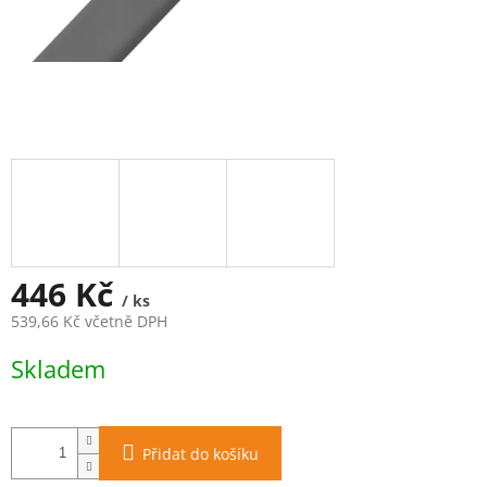
446 Kč
/ ks
539,66 Kč včetně DPH
Měrná
Skladem
cena:
Přidat do košíku