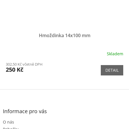
Hmoždinka 14x100 mm
Skladem
Průměrné
hodnocení
302,50 Kč včetně DPH
produktu
250 Kč
DETAIL
je
5,0
z
5
Z
hvězdiček.
á
p
a
Informace pro vás
t
O nás
í