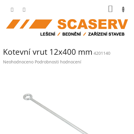
Přejít
NÁKUP
na
obsah
KOŠÍK
Kotevní vrut 12x400 mm
4201140
Průměrné
Neohodnoceno
Podrobnosti hodnocení
hodnocení
produktu
je
0,0
z
5
hvězdiček.