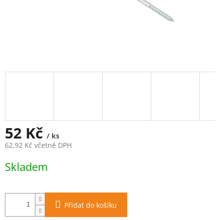
52 Kč
/ ks
62,92 Kč včetně DPH
Měrná
Skladem
cena:
Přidat do košíku