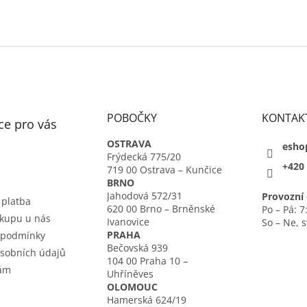
POBOČKY
KONTAK
ce pro vás
OSTRAVA
esho
Frýdecká 775/20
+420 
719 00 Ostrava – Kunčice
BRNO
Jahodová 572/31
Provozní 
 platba
620 00 Brno – Brněnské
Po – Pá: 7
kupu u nás
Ivanovice
So – Ne, 
PRAHA
 podmínky
Bečovská 939
sobních údajů
104 00 Praha 10 –
nám
Uhříněves
OLOMOUC
Hamerská 624/19