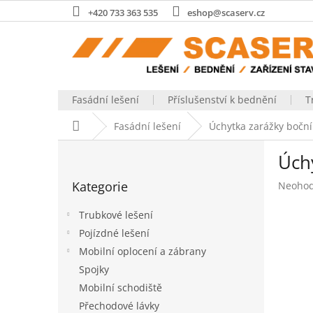
Přejít
+420 733 363 535
eshop@scaserv.cz
na
obsah
Fasádní lešení
Příslušenství k bednění
T
Domů
Fasádní lešení
Úchytka zarážky boční
P
Úch
o
Přeskočit
s
Kategorie
Průměr
Neoho
kategorie
t
hodnoc
r
produk
Trubkové lešení
a
je
Pojízdné lešení
n
0,0
Mobilní oplocení a zábrany
z
n
5
í
Spojky
hvězdič
p
Mobilní schodiště
a
Přechodové lávky