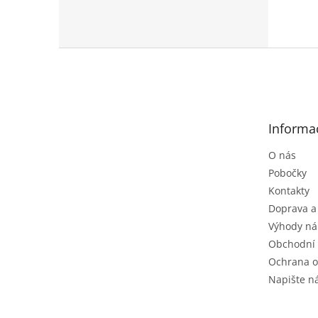
Z
á
p
a
t
Informa
í
O nás
Pobočky
Kontakty
Doprava a
Výhody ná
Obchodní
Ochrana o
Napište 