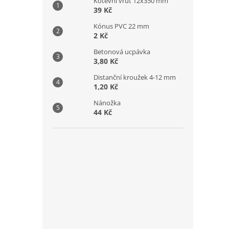
Kotevní vrut 12x350 mm
39 Kč
Kónus PVC 22 mm
2 Kč
Betonová ucpávka
3,80 Kč
Distanční kroužek 4-12 mm
1,20 Kč
Nánožka
44 Kč