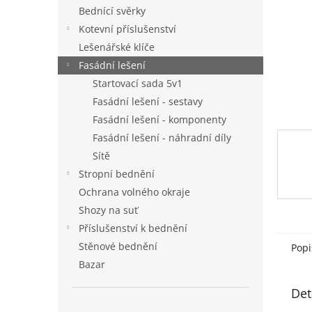
n
Bednící svěrky
e
Kotevní příslušenství
l
Lešenářské klíče
Fasádní lešení
Startovací sada 5v1
Fasádní lešení - sestavy
Fasádní lešení - komponenty
Fasádní lešení - náhradní díly
Sítě
Stropní bednění
Ochrana volného okraje
Shozy na suť
Příslušenství k bednění
Stěnové bednění
Popi
Bazar
Det