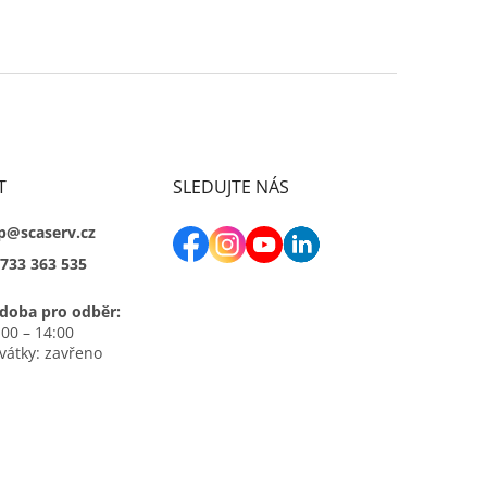
T
SLEDUJTE NÁS
p@scaserv.cz
733 363 535
doba pro odběr:
:00 – 14:00
svátky: zavřeno