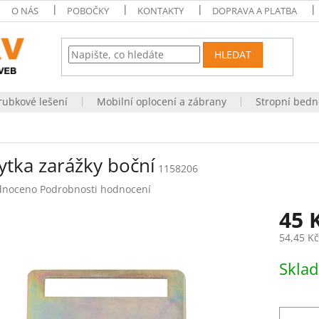
O NÁS
POBOČKY
KONTAKTY
DOPRAVA A PLATBA
HLEDAT
rubkové lešení
Mobilní oplocení a zábrany
Stropní bedn
ytka zarážky boční
1158206
né
dnoceno
Podrobnosti hodnocení
ení
45 
tu
54,45 K
Měrná
Skla
cena:
ek.