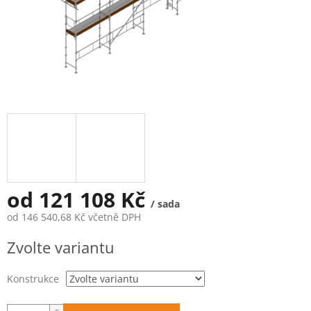
od
121 108 Kč
/ sada
od
146 540,68 Kč
včetně DPH
Měrná
Zvolte variantu
cena:
Konstrukce