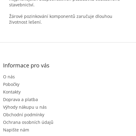
stavebnictví.
Žárové pozinkování komponentů zaručuje dlouhou
životnost lešení.
Z
á
p
a
Informace pro vás
t
O nás
í
Pobočky
Kontakty
Doprava a platba
Výhody nákupu u nás
Obchodní podmínky
Ochrana osobních údajů
Napište nám