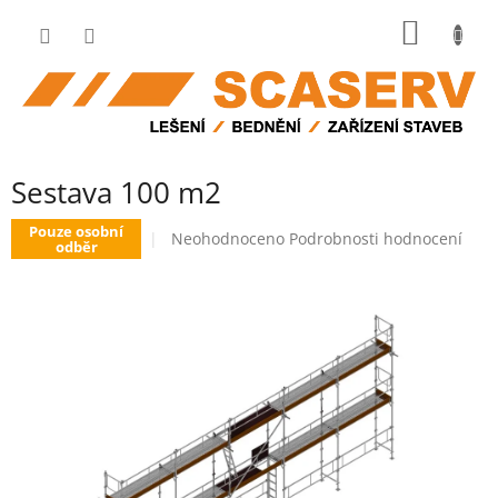
Přejít
NÁKUP
na
obsah
KOŠÍK
Sestava 100 m2
Pouze osobní
Průměrné
Neohodnoceno
Podrobnosti hodnocení
odběr
hodnocení
produktu
je
0,0
z
5
hvězdiček.