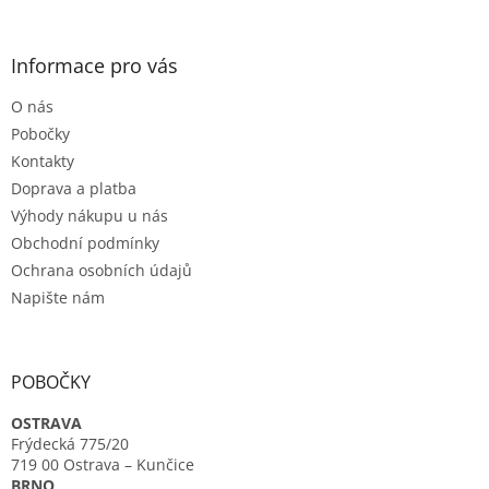
á
p
a
Informace pro vás
t
O nás
í
Pobočky
Kontakty
Doprava a platba
Výhody nákupu u nás
Obchodní podmínky
Ochrana osobních údajů
Napište nám
POBOČKY
OSTRAVA
Frýdecká 775/20
719 00 Ostrava – Kunčice
BRNO