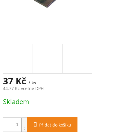
37 Kč
/ ks
44,77 Kč včetně DPH
Měrná
Skladem
cena:
Přidat do košíku