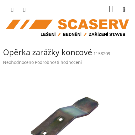
Přejít
NÁKUP
na
obsah
KOŠÍK
Opěrka zarážky koncové
1158209
Průměrné
Neohodnoceno
Podrobnosti hodnocení
hodnocení
produktu
je
0,0
z
5
hvězdiček.