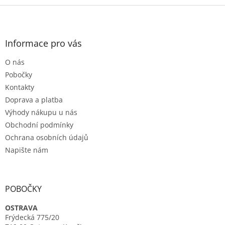
Z
á
p
a
Informace pro vás
t
O nás
í
Pobočky
Kontakty
Doprava a platba
Výhody nákupu u nás
Obchodní podmínky
Ochrana osobních údajů
Napište nám
POBOČKY
OSTRAVA
Frýdecká 775/20