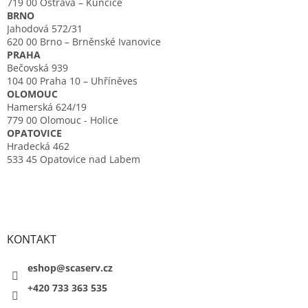
719 00 Ostrava – Kunčice
BRNO
Jahodová 572/31
620 00 Brno – Brněnské Ivanovice
PRAHA
Bečovská 939
104 00 Praha 10 – Uhříněves
OLOMOUC
Hamerská 624/19
779 00 Olomouc - Holice
OPATOVICE
Hradecká 462
533 45 Opatovice nad Labem
KONTAKT
eshop@scaserv.cz
+420 733 363 535