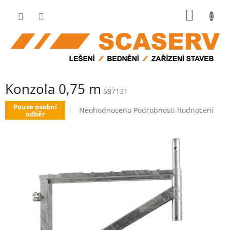
Přejít
NÁKUP
na
obsah
KOŠÍK
Konzola 0,75 m
587131
Pouze osobní
Průměrné
Neohodnoceno
Podrobnosti hodnocení
odběr
hodnocení
produktu
je
0,0
z
5
hvězdiček.