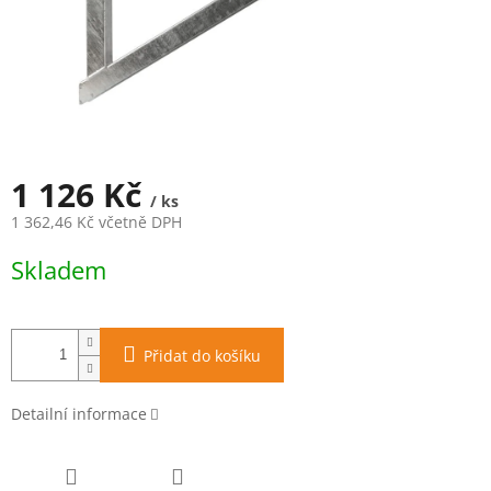
1 126 Kč
/ ks
1 362,46 Kč včetně DPH
Měrná
Skladem
cena:
Přidat do košíku
Detailní informace